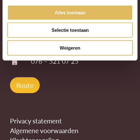
Alles toestaan
Ginnekenweg 96
4818 JJ Breda
Selectie toestaan
info@kremersadvocaten.nl
Weigeren
076 – 521 07 25
Route
Privacy statement
Algemene voorwaarden