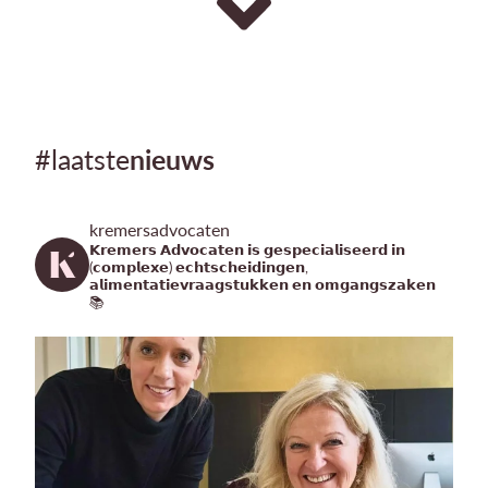
#laatste
nieuws
kremersadvocaten
𝗞𝗿𝗲𝗺𝗲𝗿𝘀 𝗔𝗱𝘃𝗼𝗰𝗮𝘁𝗲𝗻 𝗶𝘀 𝗴𝗲𝘀𝗽𝗲𝗰𝗶𝗮𝗹𝗶𝘀𝗲𝗲𝗿𝗱 𝗶𝗻
(𝗰𝗼𝗺𝗽𝗹𝗲𝘅𝗲) 𝗲𝗰𝗵𝘁𝘀𝗰𝗵𝗲𝗶𝗱𝗶𝗻𝗴𝗲𝗻,
𝗮𝗹𝗶𝗺𝗲𝗻𝘁𝗮𝘁𝗶𝗲𝘃𝗿𝗮𝗮𝗴𝘀𝘁𝘂𝗸𝗸𝗲𝗻 𝗲𝗻 𝗼𝗺𝗴𝗮𝗻𝗴𝘀𝘇𝗮𝗸𝗲𝗻
📚