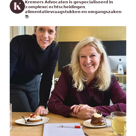
𝗞𝗿𝗲𝗺𝗲𝗿𝘀 𝗔𝗱𝘃𝗼𝗰𝗮𝘁𝗲𝗻 𝗶𝘀 𝗴𝗲𝘀𝗽𝗲𝗰𝗶𝗮𝗹𝗶𝘀𝗲𝗲𝗿𝗱 𝗶𝗻
(𝗰𝗼𝗺𝗽𝗹𝗲𝘅𝗲) 𝗲𝗰𝗵𝘁𝘀𝗰𝗵𝗲𝗶𝗱𝗶𝗻𝗴𝗲𝗻,
𝗮𝗹𝗶𝗺𝗲𝗻𝘁𝗮𝘁𝗶𝗲𝘃𝗿𝗮𝗮𝗴𝘀𝘁𝘂𝗸𝗸𝗲𝗻 𝗲𝗻 𝗼𝗺𝗴𝗮𝗻𝗴𝘀𝘇𝗮𝗸𝗲𝗻
📚