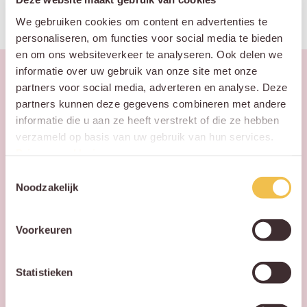
We gebruiken cookies om content en advertenties te
personaliseren, om functies voor social media te bieden
en om ons websiteverkeer te analyseren. Ook delen we
informatie over uw gebruik van onze site met onze
partners voor social media, adverteren en analyse. Deze
partners kunnen deze gegevens combineren met andere
informatie die u aan ze heeft verstrekt of die ze hebben
verzameld op basis van uw gebruik van hun services.
Privacy verklaring
.
Vul ons formulier in!
Toestemmingsselectie
Noodzakelijk
Laat via het
formulier
je gegevens achter,
Voorkeuren
dan nemen wij zo
spoedig
mogelijk
Statistieken
contact met je op!