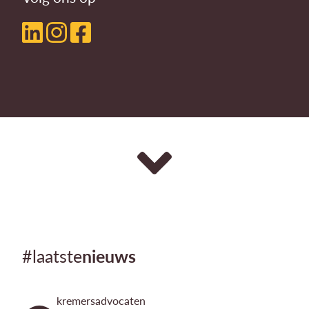
#laatste
nieuws
kremersadvocaten