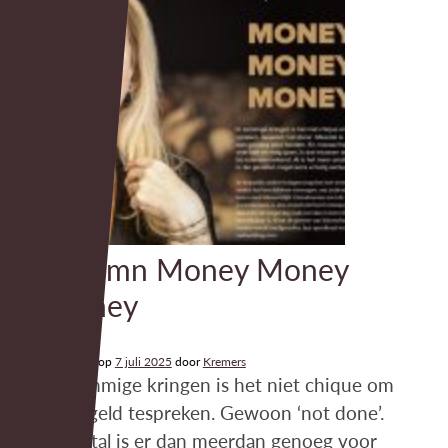
Column Money Money
Money
Geplaatst op
7 juli 2025
door
Kremers
In sommige kringen is het niet chique om
over geld tespreken. Gewoon ‘not done’.
Meestal is er dan meerdan genoeg voor