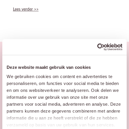
Lees verder >>
Deze website maakt gebruik van cookies
We gebruiken cookies om content en advertenties te
personaliseren, om functies voor social media te bieden
Vul ons formulier in!
en om ons websiteverkeer te analyseren. Ook delen we
informatie over uw gebruik van onze site met onze
Laat via het
formulier
partners voor social media, adverteren en analyse. Deze
partners kunnen deze gegevens combineren met andere
je gegevens achter,
informatie die u aan ze heeft verstrekt of die ze hebben
dan nemen wij zo
verzameld op basis van uw gebruik van hun services.