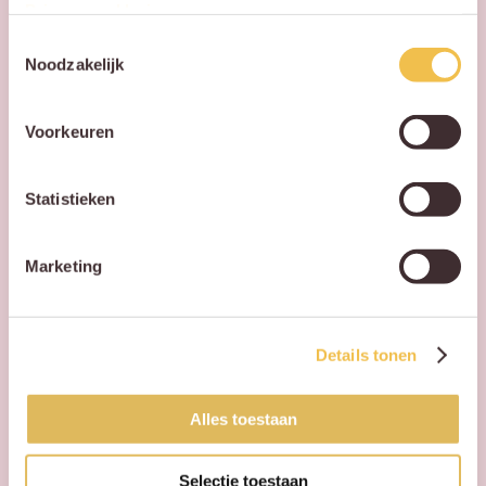
Privacy verklaring
.
spoedig
mogelijk
Toestemmingsselectie
contact met je op!
Noodzakelijk
Voorkeuren
Voornaam
Statistieken
Achternaam
Marketing
Telefoon
Details tonen
Alles toestaan
Email
Selectie toestaan