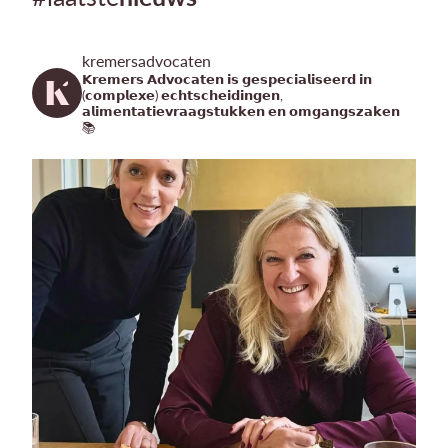
kremersadvocaten
𝗞𝗿𝗲𝗺𝗲𝗿𝘀 𝗔𝗱𝘃𝗼𝗰𝗮𝘁𝗲𝗻 𝗶𝘀 𝗴𝗲𝘀𝗽𝗲𝗰𝗶𝗮𝗹𝗶𝘀𝗲𝗲𝗿𝗱 𝗶𝗻
(𝗰𝗼𝗺𝗽𝗹𝗲𝘅𝗲) 𝗲𝗰𝗵𝘁𝘀𝗰𝗵𝗲𝗶𝗱𝗶𝗻𝗴𝗲𝗻,
𝗮𝗹𝗶𝗺𝗲𝗻𝘁𝗮𝘁𝗶𝗲𝘃𝗿𝗮𝗮𝗴𝘀𝘁𝘂𝗸𝗸𝗲𝗻 𝗲𝗻 𝗼𝗺𝗴𝗮𝗻𝗴𝘀𝘇𝗮𝗸𝗲𝗻
📚