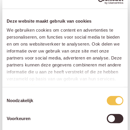
kunnen deze procedure voor je voeren
danwel verweer voor je voeren als je met
Deze website maakt gebruik van cookies
een dergelijke procedure wordt
geconfronteerd.
We gebruiken cookies om content en advertenties te
personaliseren, om functies voor social media te bieden
en om ons websiteverkeer te analyseren. Ook delen we
informatie over uw gebruik van onze site met onze
partners voor social media, adverteren en analyse. Deze
Meer weten over
partners kunnen deze gegevens combineren met andere
partneralimentatie?
informatie die u aan ze heeft verstrekt of die ze hebben
verzameld op basis van uw gebruik van hun services.
Privacy verklaring
.
Wil jij weten of je recht hebt op
Toestemmingsselectie
partneralimentatie of verplicht bent om
Noodzakelijk
alimentatie te gaan betalen, neem dan
contact
met ons op. Of wil je weten
Voorkeuren
hoelang de verplichting in jouw geval zal