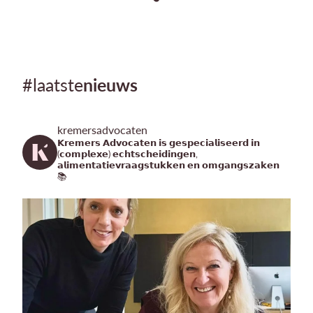
#laatste
nieuws
kremersadvocaten
𝗞𝗿𝗲𝗺𝗲𝗿𝘀 𝗔𝗱𝘃𝗼𝗰𝗮𝘁𝗲𝗻 𝗶𝘀 𝗴𝗲𝘀𝗽𝗲𝗰𝗶𝗮𝗹𝗶𝘀𝗲𝗲𝗿𝗱 𝗶𝗻
(𝗰𝗼𝗺𝗽𝗹𝗲𝘅𝗲) 𝗲𝗰𝗵𝘁𝘀𝗰𝗵𝗲𝗶𝗱𝗶𝗻𝗴𝗲𝗻,
𝗮𝗹𝗶𝗺𝗲𝗻𝘁𝗮𝘁𝗶𝗲𝘃𝗿𝗮𝗮𝗴𝘀𝘁𝘂𝗸𝗸𝗲𝗻 𝗲𝗻 𝗼𝗺𝗴𝗮𝗻𝗴𝘀𝘇𝗮𝗸𝗲𝗻
📚