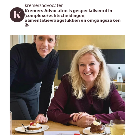
kremersadvocaten
𝗞𝗿𝗲𝗺𝗲𝗿𝘀 𝗔𝗱𝘃𝗼𝗰𝗮𝘁𝗲𝗻 𝗶𝘀 𝗴𝗲𝘀𝗽𝗲𝗰𝗶𝗮𝗹𝗶𝘀𝗲𝗲𝗿𝗱 𝗶𝗻
(𝗰𝗼𝗺𝗽𝗹𝗲𝘅𝗲) 𝗲𝗰𝗵𝘁𝘀𝗰𝗵𝗲𝗶𝗱𝗶𝗻𝗴𝗲𝗻,
𝗮𝗹𝗶𝗺𝗲𝗻𝘁𝗮𝘁𝗶𝗲𝘃𝗿𝗮𝗮𝗴𝘀𝘁𝘂𝗸𝗸𝗲𝗻 𝗲𝗻 𝗼𝗺𝗴𝗮𝗻𝗴𝘀𝘇𝗮𝗸𝗲𝗻
📚