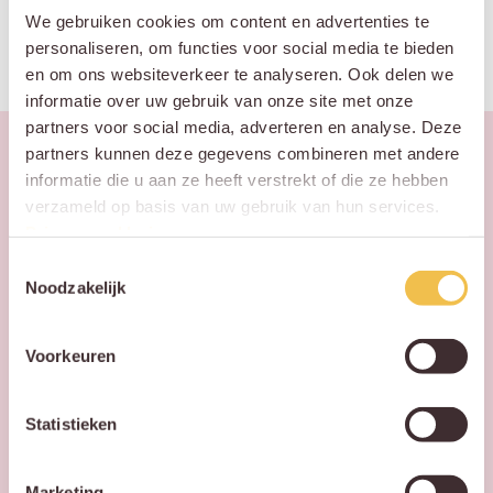
We gebruiken cookies om content en advertenties te
personaliseren, om functies voor social media te bieden
en om ons websiteverkeer te analyseren. Ook delen we
informatie over uw gebruik van onze site met onze
partners voor social media, adverteren en analyse. Deze
partners kunnen deze gegevens combineren met andere
informatie die u aan ze heeft verstrekt of die ze hebben
verzameld op basis van uw gebruik van hun services.
Privacy verklaring
.
Toestemmingsselectie
Vul ons formulier in!
Noodzakelijk
Laat via het
formulier
Voorkeuren
je gegevens achter,
dan nemen wij zo
Statistieken
spoedig
mogelijk
Marketing