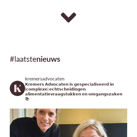
#laatste
nieuws
kremersadvocaten
𝗞𝗿𝗲𝗺𝗲𝗿𝘀 𝗔𝗱𝘃𝗼𝗰𝗮𝘁𝗲𝗻 𝗶𝘀 𝗴𝗲𝘀𝗽𝗲𝗰𝗶𝗮𝗹𝗶𝘀𝗲𝗲𝗿𝗱 𝗶𝗻
(𝗰𝗼𝗺𝗽𝗹𝗲𝘅𝗲) 𝗲𝗰𝗵𝘁𝘀𝗰𝗵𝗲𝗶𝗱𝗶𝗻𝗴𝗲𝗻,
𝗮𝗹𝗶𝗺𝗲𝗻𝘁𝗮𝘁𝗶𝗲𝘃𝗿𝗮𝗮𝗴𝘀𝘁𝘂𝗸𝗸𝗲𝗻 𝗲𝗻 𝗼𝗺𝗴𝗮𝗻𝗴𝘀𝘇𝗮𝗸𝗲𝗻
📚