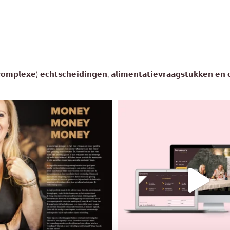
(𝗰𝗼𝗺𝗽𝗹𝗲𝘅𝗲) 𝗲𝗰𝗵𝘁𝘀𝗰𝗵𝗲𝗶𝗱𝗶𝗻𝗴𝗲𝗻, 𝗮𝗹𝗶𝗺𝗲𝗻𝘁𝗮𝘁𝗶𝗲𝘃𝗿𝗮𝗮𝗴𝘀𝘁𝘂𝗸𝗸𝗲𝗻 𝗲