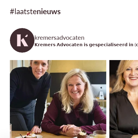
#laatste
nieuws
kremersadvocaten
𝗞𝗿𝗲𝗺𝗲𝗿𝘀 𝗔𝗱𝘃𝗼𝗰𝗮𝘁𝗲𝗻 𝗶𝘀 𝗴𝗲𝘀𝗽𝗲𝗰𝗶𝗮𝗹𝗶𝘀𝗲𝗲𝗿𝗱 𝗶𝗻 