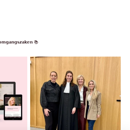
𝗻 𝗼𝗺𝗴𝗮𝗻𝗴𝘀𝘇𝗮𝗸𝗲𝗻 📚