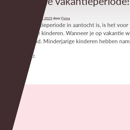
tijdens de vakantieperiode!
Geplaatst op
12 maart 2025
door
Fiona
Nu de vakantieperiode in aantocht is, is het voor
minderjarige kinderen. Wanneer je op vakantie w
ondertekend. Minderjarige kinderen hebben name
Lees verder >>