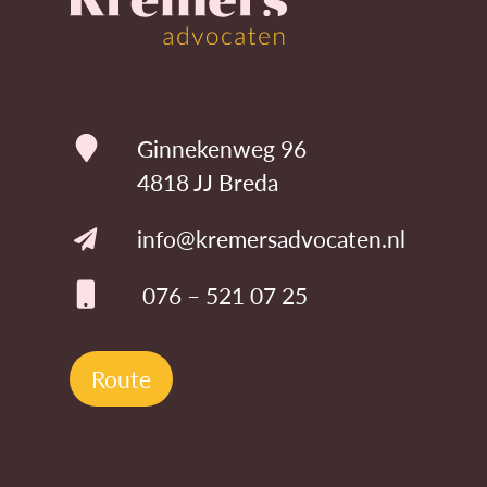
Ginnekenweg 96
4818 JJ Breda
info@kremersadvocaten.nl
076 – 521 07 25
Route