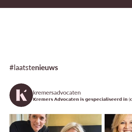
#laatste
nieuws
kremersadvocaten
𝗞𝗿𝗲𝗺𝗲𝗿𝘀 𝗔𝗱𝘃𝗼𝗰𝗮𝘁𝗲𝗻 𝗶𝘀 𝗴𝗲𝘀𝗽𝗲𝗰𝗶𝗮𝗹𝗶𝘀𝗲𝗲𝗿𝗱 𝗶𝗻 