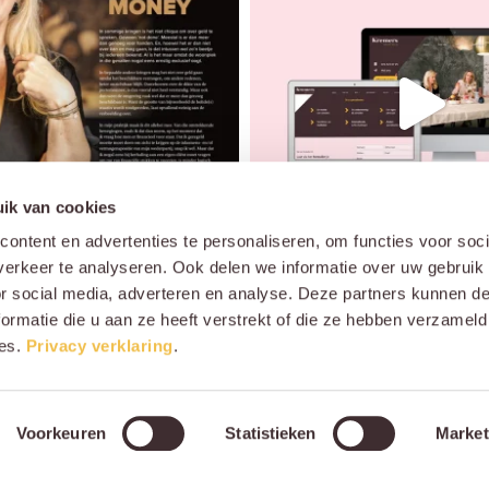
ik van cookies
ontent en advertenties te personaliseren, om functies voor soci
erkeer te analyseren. Ook delen we informatie over uw gebruik
or social media, adverteren en analyse. Deze partners kunnen 
Meer laden
Volg ons op Instagram
ormatie die u aan ze heeft verstrekt of die ze hebben verzameld
es.
Privacy verklaring
.
2026 | Website door
Silverfish
Voorkeuren
Statistieken
Market