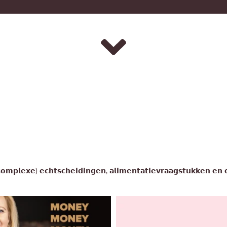
(𝗰𝗼𝗺𝗽𝗹𝗲𝘅𝗲) 𝗲𝗰𝗵𝘁𝘀𝗰𝗵𝗲𝗶𝗱𝗶𝗻𝗴𝗲𝗻, 𝗮𝗹𝗶𝗺𝗲𝗻𝘁𝗮𝘁𝗶𝗲𝘃𝗿𝗮𝗮𝗴𝘀𝘁𝘂𝗸𝗸𝗲𝗻 𝗲