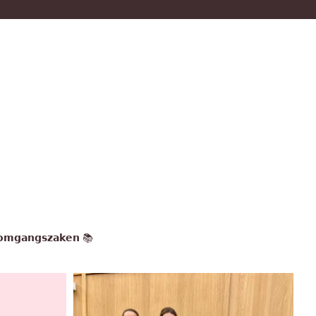
𝗻 𝗼𝗺𝗴𝗮𝗻𝗴𝘀𝘇𝗮𝗸𝗲𝗻 📚