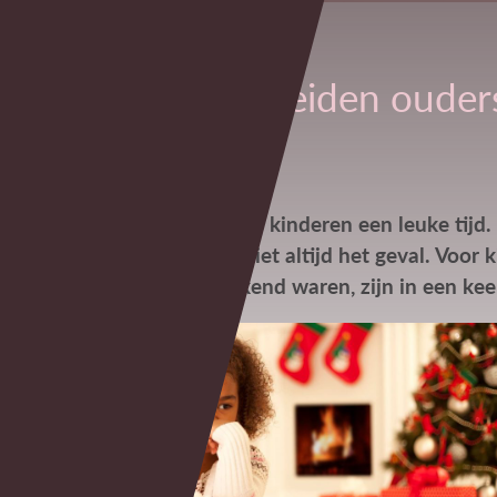
Kerst als gescheiden ouder
De kerstvakantie is voor kinderen een leuke tijd. 
zo? Nee, helaas is dat niet altijd het geval. Voo
voorheen vanzelfsprekend waren, zijn in een kee